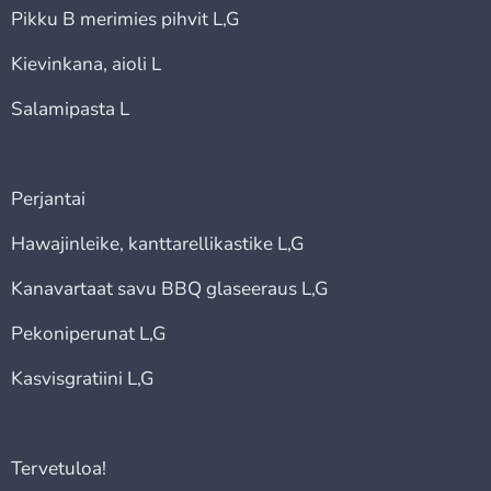
Pikku B merimies pihvit L,G
Kievinkana, aioli L
Salamipasta L
Perjantai
Hawajinleike, kanttarellikastike L,G
Kanavartaat savu BBQ glaseeraus L,G
Pekoniperunat L,G
Kasvisgratiini L,G
Tervetuloa!