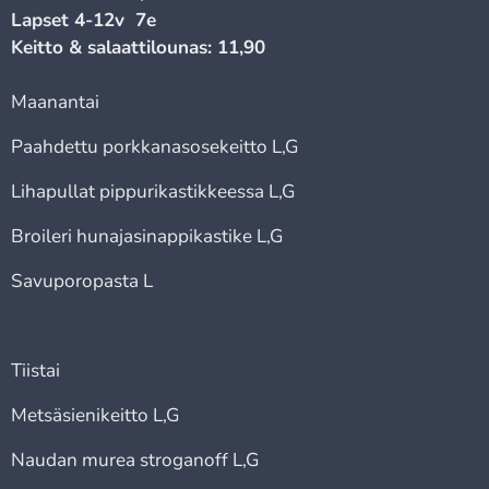
Lapset 4-12v 7e
Keitto & salaattilounas: 11,90
Maanantai
Paahdettu porkkanasosekeitto L,G
Lihapullat pippurikastikkeessa L,G
Broileri hunajasinappikastike L,G
Savuporopasta L
Tiistai
Metsäsienikeitto L,G
Naudan murea stroganoff L,G