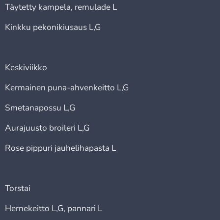
Täytetty kampela, remulade L
Kinkku pekonikiusaus L,G
Keskiviikko
Kermainen puna-ahvenkeitto L,G
Smetanapossu L,G
Aurajuusto broileri L,G
Rose pippuri jauhelihapasta L
Torstai
Hernekeitto L,G, pannari L