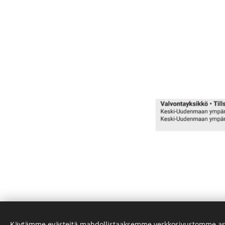
Käytämme evästeitä mahdollistaaksemme verkkosivustomme as