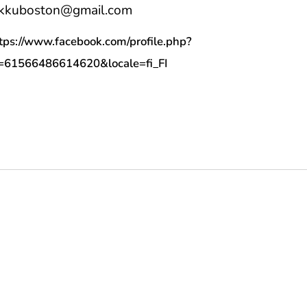
ikkuboston@gmail.com
tps://www.facebook.com/profile.php?
=61566486614620&locale=fi_FI