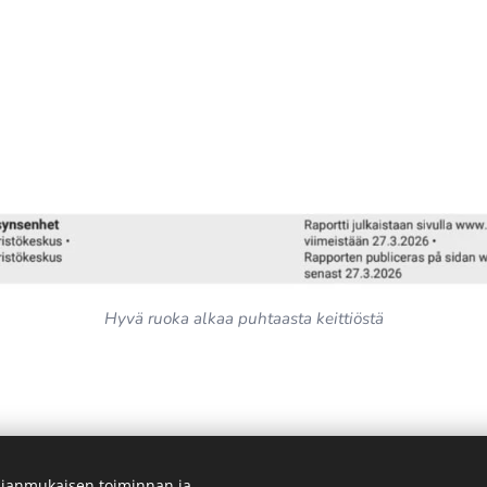
Hyvä ruoka alkaa puhtaasta keittiöstä
ianmukaisen toiminnan ja