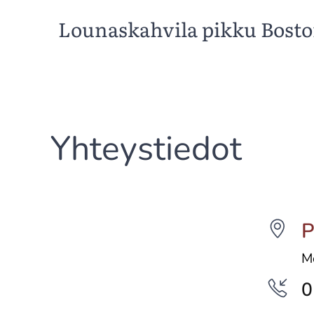
Lounaskahvila pikku Bost
Yhteystiedot
P
M
0